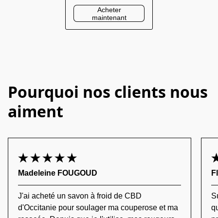
Acheter
maintenant
Pourquoi nos clients nous
aiment
Madeleine FOUGOUD
F
J'ai acheté un savon à froid de CBD
S
d'Occitanie pour soulager ma couperose et ma
qu