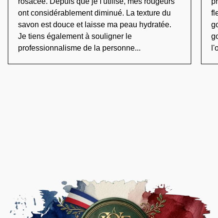
rosacée. Depuis que je l'utilise, mes rougeurs
pr
ont considérablement diminué. La texture du
fl
savon est douce et laisse ma peau hydratée.
g
Je tiens également à souligner le
go
professionnalisme de la personne...
l'o